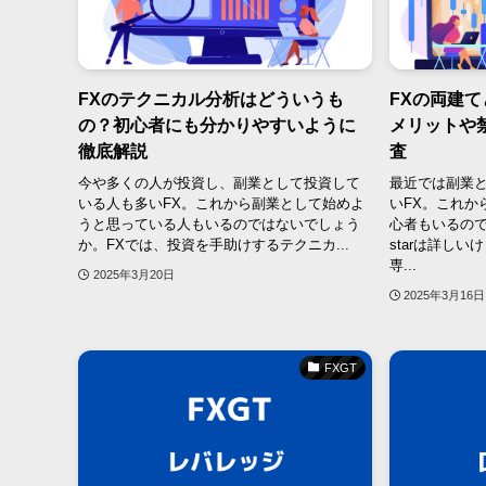
FXのテクニカル分析はどういうも
FXの両建
の？初心者にも分かりやすいように
メリットや
徹底解説
査
今や多くの人が投資し、副業として投資して
最近では副業
いる人も多いFX。これから副業として始めよ
いFX。これか
うと思っている人もいるのではないでしょう
心者もいるので
か。FXでは、投資を手助けするテクニカ...
starは詳し
専...
2025年3月20日
2025年3月16日
FXGT