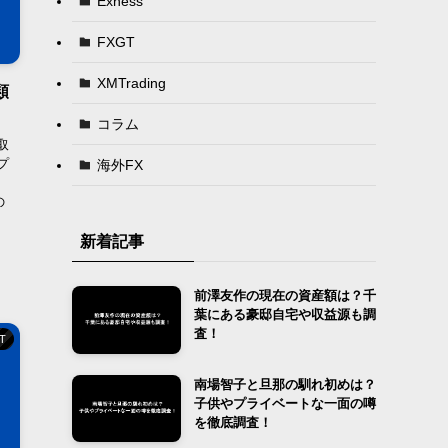
Exness
FXGT
XMTrading
類
コラム
取
プ
海外FX
の
新着記事
前澤友作の現在の資産額は？千
葉にある豪邸自宅や収益源も調
査！
T
南場智子と旦那の馴れ初めは？
子供やプライベートな一面の噂
を徹底調査！