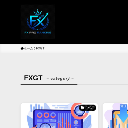
ホーム
FXGT
FXGT
– category –
FXGT