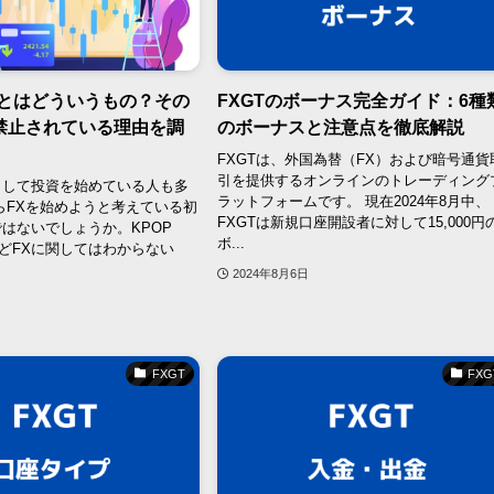
てとはどういうもの？その
FXGTのボーナス完全ガイド：6種
禁止されている理由を調
のボーナスと注意点を徹底解説
FXGTは、外国為替（FX）および暗号通貨
引を提供するオンラインのトレーディング
として投資を始めている人も多
ラットフォームです。 現在2024年8月中、
らFXを始めようと考えている初
FXGTは新規口座開設者に対して15,000円
はないでしょうか。KPOP
ボ...
いけどFXに関してはわからない
2024年8月6日
FXGT
FXG