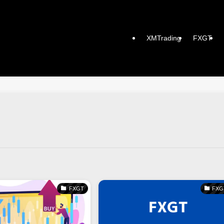
XMTrading
FXGT
FXGT
FXG