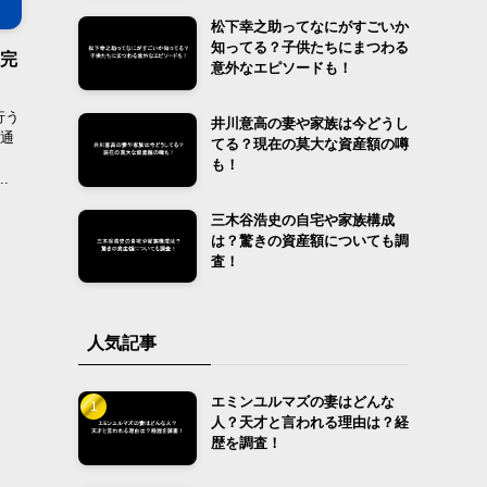
松下幸之助ってなにがすごいか
知ってる？子供たちにまつわる
を完
意外なエピソードも！
行う
井川意高の妻や家族は今どうし
な通
てる？現在の莫大な資産額の噂
も！
.
三木谷浩史の自宅や家族構成
は？驚きの資産額についても調
査！
人気記事
エミンユルマズの妻はどんな
人？天才と言われる理由は？経
歴を調査！