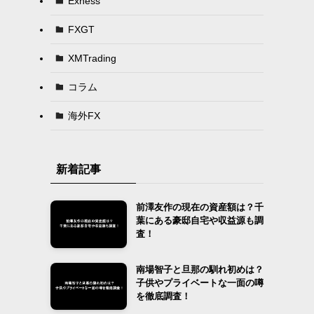
Exness
FXGT
XMTrading
コラム
海外FX
新着記事
前澤友作の現在の資産額は？千
葉にある豪邸自宅や収益源も調
査！
南場智子と旦那の馴れ初めは？
子供やプライベートな一面の噂
を徹底調査！