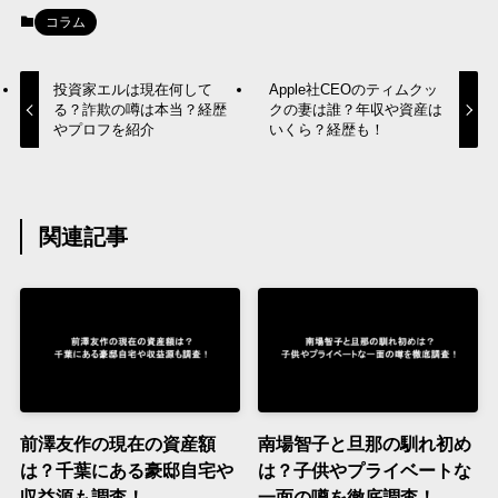
コラム
投資家エルは現在何して
Apple社CEOのティムクッ
る？詐欺の噂は本当？経歴
クの妻は誰？年収や資産は
やプロフを紹介
いくら？経歴も！
関連記事
前澤友作の現在の資産額
南場智子と旦那の馴れ初め
は？千葉にある豪邸自宅や
は？子供やプライベートな
収益源も調査！
一面の噂を徹底調査！