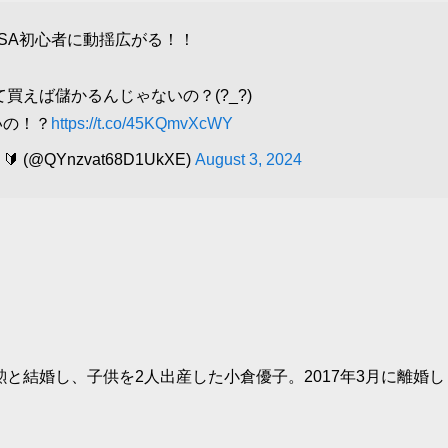
ISA初心者に動揺広がる！！
て買えば儲かるんじゃないの？(?_?)
いの！？
https://t.co/45KQmvXcWY
(@QYnzvat68D1UkXE)
August 3, 2024
勲と結婚し、子供を2人出産した小倉優子。2017年3月に離婚し