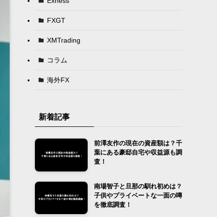
Exness
FXGT
XMTrading
コラム
海外FX
新着記事
前澤友作の現在の資産額は？千
葉にある豪邸自宅や収益源も調
査！
南場智子と旦那の馴れ初めは？
子供やプライベートな一面の噂
を徹底調査！