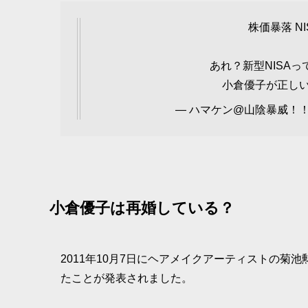
株価暴落 N
あれ？新型NISAっ
小倉優子が正し
— ハマケン@山陰暴威！！🔰 
小倉優子は再婚している？
2011年10月7日にヘアメイクアーティストの菊池
たことが発表されました。