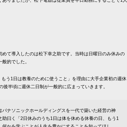
くありましたが、松下電器は従業員を半日勤務にすることで1
初めて導入したのは松下幸之助です。当時は日曜日のみ休みの
一般的でした。
め、もう1日は教養のために使うこと」を理由に大手企業初の週休
代の後半頃に週休二日制が一般的に広まっていきます。
はパナソニックホールディングスを一代で築いた経営の神
助曰く「2日休みのうち1日は体を休める休養の日、もう1
。何かを学ぶことが人生を豊かにすることを知ってほし