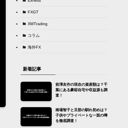
Exness
FXGT
XMTrading
コラム
海外FX
新着記事
前澤友作の現在の資産額は？千
葉にある豪邸自宅や収益源も調
査！
南場智子と旦那の馴れ初めは？
子供やプライベートな一面の噂
を徹底調査！