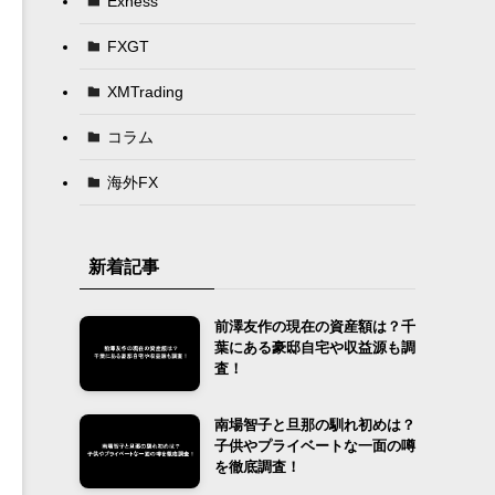
Exness
FXGT
XMTrading
コラム
海外FX
新着記事
前澤友作の現在の資産額は？千
葉にある豪邸自宅や収益源も調
査！
南場智子と旦那の馴れ初めは？
子供やプライベートな一面の噂
を徹底調査！